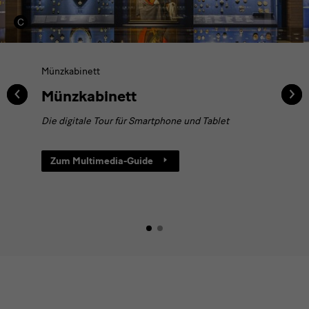
Münzkabinett
‹
‹
›
›
Münzkabinett
Die digitale Tour für Smartphone und Tablet
Zum Multimedia-Guide