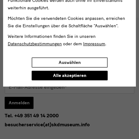
Funktionale Cookies werden auch ohne Ihr Einverständnis
weiterhin ausgeführt.
Möchten Sie die verwendeten Cookies anpassen, erreichen
Sie die Einstellungen über die Schaltfläche "Auswählen".
Social
Weitere Informationen finden Sie in unseren
Folgen Sie uns
Media
Datenschutzbestimmungen
oder dem
Impressum
.
und
Facebook
X
Youtube
Instagram
SKD
Blog
Auswählen
Newsletter
Newsletter
Alle akzeptieren
E-
Mail-
Adresse
Anmelden
eingeben*
Tel. +49 351 49 14 2000
* Pflichtfeld
besucherservice(at)skdmuseum.info
Ich stimme der
Datenschutzerklärung
zu.*
Bitte wählen Sie mindestens einen Newsletter aus.