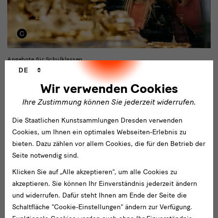
Angebote für Schulklassen
Sprachwechsler
Lernort Residenzschloss
DE
Wir verwenden Cookies
Der Lernort Residenzschloss lädt Schülerinnen und Schülern ein,
die Schätze und Sammlungen im Schloss gemeinsam zu
Ihre Zustimmung können Sie jederzeit widerrufen.
entdecken. Rüstungen, Waffen, kostbare Schmuckstücke,
Die Staatlichen Kunstsammlungen Dresden verwenden
Zeichnungen und Drucke, Münzen, orientalische Reitzeuge und
Cookies, um Ihnen ein optimales Webseiten-Erlebnis zu
Trinkgefäße sowie exotische Materialien: Anhand der
bieten. Dazu zählen vor allem Cookies, die für den Betrieb der
Ausstellungen erhalten sie einen beeindruckenden Überblick
Seite notwendig sind.
über die sächsische und internationale Kultur- und
Kunstgeschichte.
Klicken Sie auf „Alle akzeptieren“, um alle Cookies zu
akzeptieren. Sie können Ihr Einverständnis jederzeit ändern
Zu den Angeboten
und widerrufen. Dafür steht Ihnen am Ende der Seite die
Schaltfläche "Cookie-Einstellungen" ändern zur Verfügung.