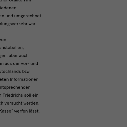
hiedenen
en und umgerechnet
hlungsverkehr war
von
onstabellen,
gen, aber auch
n aus der vor- und
eutschlands bzw.
eten Informationen
entsprechenden
Friedrichs soll ein
ch versucht werden,
 Kasse“ werfen lässt.