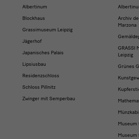
Museen
Albertinum
Albertin
und
Blockhaus
Archiv de
Marzona
Grassimuseum Leipzig
Institutionen
Gemäldega
Jägerhof
GRASSI M
Japanisches Palais
Leipzig
Lipsiusbau
Grünes G
Residenzschloss
Kunstge
Schloss Pillnitz
Kupfersti
Zwinger mit Semperbau
Mathemat
Münzkabi
Museum f
Museum f