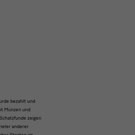
urde bezahlt und
mit Münzen und
 Schatzfunde zeigen
ieler anderer
cher Staaten im