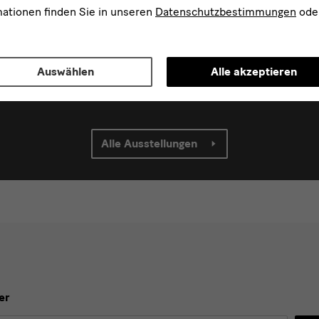
mationen finden Sie in unseren
Datenschutzbestimmungen
ode
sches Grünes Gewölbe
Münzkabinett
Auswählen
Alle akzeptieren
enzschloss
im Residenzschloss
Alle Ausstellungen
er