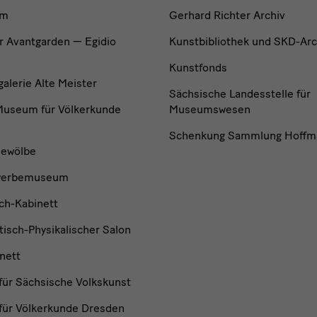
um
Gerhard Richter Archiv
r Avantgarden — Egidio
Kunstbibliothek und SKD-Arc
Kunstfonds
lerie Alte Meister
Sächsische Landesstelle für
useum für Völkerkunde
Museumswesen
Schenkung Sammlung Hoffm
ewölbe
werbemuseum
ch-Kabinett
isch-Physikalischer Salon
nett
ür Sächsische Volkskunst
ür Völkerkunde Dresden