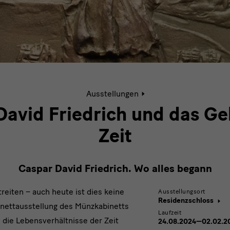
Aktive
Ausstellungen
Seite:
Caspar
avid Friedrich und das Ge
David
Friedrich
Zeit
und
das
Geld
Caspar David Friedrich. Wo alles begann
seiner
Zeit
reiten – auch heute ist dies keine
Ausstellungsort
Residenzschloss
inettausstellung des Münzkabinetts
Laufzeit
n die Lebensverhältnisse der Zeit
24.08.2024—02.02.2