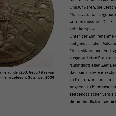
Umlauf waren, die versc
Münzsystemen angehört
werden mussten. Der Za
sehr komplex.
Unter der Zuhilfenahme 
zeitgenössischen Valvati
Münzedikten und -verträ
ausgewerteten Preisreihe
frühindustriellen Zeit D
Sachsens, sowie errechn
aille auf den 250. Geburtstag von
ilhelm Lebrecht Götzinger, 2008
zu Existenzminima und 
Angaben zu Mitmenschen 
zeitgenössischer Verglei
der einen Blick in „seine