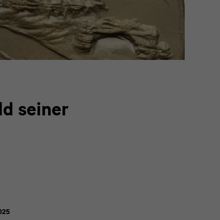
ld seiner
025