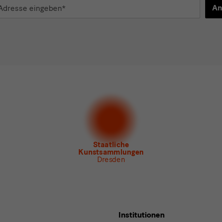
An
d
n*
stimme der
Datenschutzerklärung
zu.*
en Sie mindestens einen Newsletter aus.
 gern folgende
Newsletter
abonnieren*
letter
der Staatlichen Kunstsammlungen Dresden
letter
des Albertinum
letter Tourismus
letter
Museum für Sächsische Volkskunst
Staatliche
Kunstsammlungen
Dresden
Institutionen