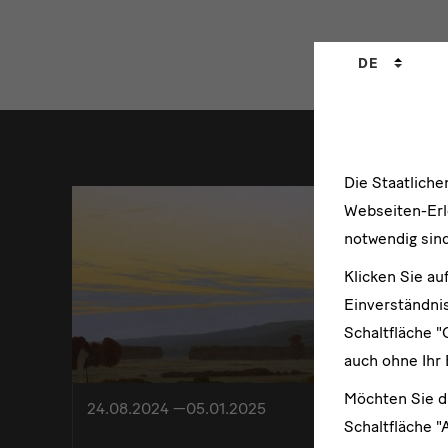
Sprachwechs
DE
weitere
Die Staatlich
Webseiten-Erle
notwendig sind
Klicken Sie au
Einverständnis
Schaltfläche "
auch ohne Ihr 
Möchten Sie d
24.08.2024 —05.01.2025
Schaltfläche "