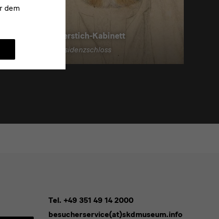
r dem
Kupferstich-Kabinett
im Residenzschloss
Tel. +49 351 49 14 2000
besucherservice(at)skdmuseum.info